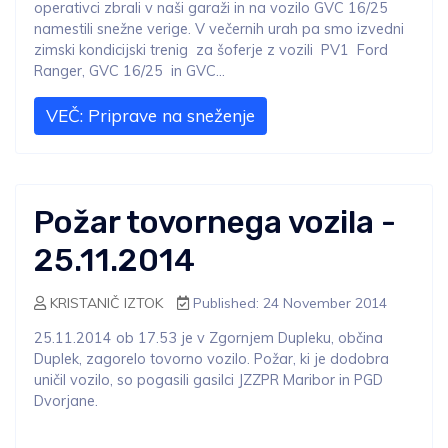
operativci zbrali v naši garaži in na vozilo GVC 16/25
namestili snežne verige. V večernih urah pa smo izvedni
zimski kondicijski trenig za šoferje z vozili PV1 Ford
Ranger, GVC 16/25 in GVC...
VEČ: Priprave na sneženje
Požar tovornega vozila -
25.11.2014
KRISTANIČ IZTOK
Published: 24 November 2014
25.11.2014 ob 17.53 je v Zgornjem Dupleku, občina
Duplek, zagorelo tovorno vozilo. Požar, ki je dodobra
uničil vozilo, so pogasili gasilci JZZPR Maribor in PGD
Dvorjane.