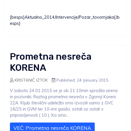
{besps}Aktualno_2014/Intervencije/Pozar_tovornjaka{/b
esps}
Prometna nesreča
KORENA
KRISTANIČ IZTOK
Published: 24 January 2015
V soboto 24.01.2015 se je ob 21.10min sprožila sirena
in pozivniki. Razlog prometna nesreča v Zgornji Koreni
22A. Kljub številčni udeležbi smo izvozili samo z GVC
16/25 in GVM ter 10-imi gasilci, ostali so ostali v
pripravljenosti ( 10 ). Ko smo...
VEČ: Prometna nesreča KORENA