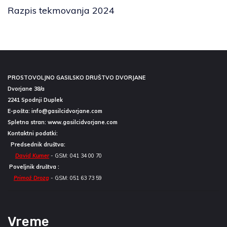
Razpis tekmovanja 2024
PROSTOVOLJNO GASILSKO DRUŠTVO DVORJANE
Dvorjane 38/a
2241 Spodnji Duplek
E-pošta:
info@gasilcidvorjane.com
Spletna stran:
www.gasilcidvorjane.com
Kontaktni podatki:
Predsednik društva:
David Kumer
- GSM: 041 34 00 70
Poveljnik društva :
Primož Drozg
- GSM: 051 63 73 59
Vreme