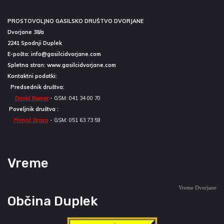
PROSTOVOLJNO GASILSKO DRUŠTVO DVORJANE
Dvorjane 38/a
2241 Spodnji Duplek
E-pošta:
info@gasilcidvorjane.com
Spletna stran:
www.gasilcidvorjane.com
Kontaktni podatki:
Predsednik društva:
David Kumer
- GSM: 041 34 00 70
Poveljnik društva :
Primož Drozg
- GSM: 051 63 73 59
Vreme
Vreme Dvorjane
Občina Duplek