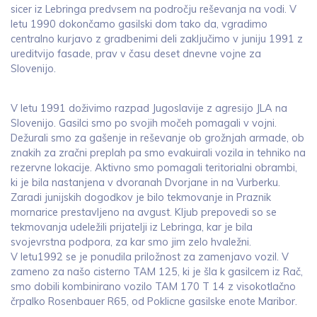
sicer iz Lebringa predvsem na področju reševanja na vodi. V
letu 1990 dokončamo gasilski dom tako da, vgradimo
centralno kurjavo z gradbenimi deli zaključimo v juniju 1991 z
ureditvijo fasade, prav v času deset dnevne vojne za
Slovenijo.
V letu 1991 doživimo razpad Jugoslavije z agresijo JLA na
Slovenijo. Gasilci smo po svojih močeh pomagali v vojni.
Dežurali smo za gašenje in reševanje ob grožnjah armade, ob
znakih za zračni preplah pa smo evakuirali vozila in tehniko na
rezervne lokacije. Aktivno smo pomagali teritorialni obrambi,
ki je bila nastanjena v dvoranah Dvorjane in na Vurberku.
Zaradi junijskih dogodkov je bilo tekmovanje in Praznik
mornarice prestavljeno na avgust. Kljub prepovedi so se
tekmovanja udeležili prijatelji iz Lebringa, kar je bila
svojevrstna podpora, za kar smo jim zelo hvaležni.
V letu1992 se je ponudila priložnost za zamenjavo vozil. V
zameno za našo cisterno TAM 125, ki je šla k gasilcem iz Rač,
smo dobili kombinirano vozilo TAM 170 T 14 z visokotlačno
črpalko Rosenbauer R65, od Poklicne gasilske enote Maribor.