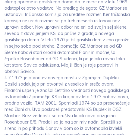
okrog opreme in gasilskega doma do te mere da v letu 1969
odstopi celotno vodstvo. Na predlog delegata GZ Maribor se
ustanovili tričlansko komisijo za ureditev razmer. Ker tričlanska
komisija ne uredi razmer se po treh mesecih ustanovi nov
upravni odbor. Nov upravni odbor na eni od svojih sej sklene,
seveda z dovoljenjem KS, da prične z gradnjo novega
gasilskega doma. V letu 1970 je bil gasilski dom z eno garažo
in sejno sobo pod streho. Z pomočjo GZ Maribor se od GD
Sleme nabavi stari orodni avtomobil Pionir in močnejša
črpalka Rosenbauer od GD Studenci, ki pa je bila ravno tako
kot stara Savica odslužena. Mlajši član je raje popravil in
obnovil Savico.
4.7.1973 je otvoritev novega mostu v Zgornjem Dupleku.
Gasilci sodelujejo pri otvoritvi z veselico in srečolovom.
Finančni uspeh je znašal četrtino vrednosti novega gasilskega
avtomobila.Z pomočjo KS in krajanov leta 1973 nabavi novo,
orodno vozilo, TAM 2001. Spomladi 1974 so za presenečenje
med člani društva poskrbeli predstavniki KS Duplek in OGZ
Maribor. Brez vednosti, so društvu kupili novo brizgalno
Rosenbauer 8/8. Predali so jo na zanimiv način. Sprožili so
sireno in po prihodu članov v dom so iz avtomobila izvlekli
novo črpalko Vsi so bili zelo presenečeni in neizmerno veseli.