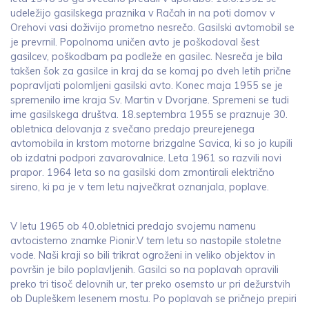
udeležijo gasilskega praznika v Račah in na poti domov v
Orehovi vasi doživijo prometno nesrečo. Gasilski avtomobil se
je prevrnil. Popolnoma uničen avto je poškodoval šest
gasilcev, poškodbam pa podleže en gasilec. Nesreča je bila
takšen šok za gasilce in kraj da se komaj po dveh letih prične
popravljati polomljeni gasilski avto. Konec maja 1955 se je
spremenilo ime kraja Sv. Martin v Dvorjane. Spremeni se tudi
ime gasilskega društva. 18.septembra 1955 se praznuje 30.
obletnica delovanja z svečano predajo preurejenega
avtomobila in krstom motorne brizgalne Savica, ki so jo kupili
ob izdatni podpori zavarovalnice. Leta 1961 so razvili novi
prapor. 1964 leta so na gasilski dom zmontirali električno
sireno, ki pa je v tem letu največkrat oznanjala, poplave.
V letu 1965 ob 40.obletnici predajo svojemu namenu
avtocisterno znamke Pionir.V tem letu so nastopile stoletne
vode. Naši kraji so bili trikrat ogroženi in veliko objektov in
površin je bilo poplavljenih. Gasilci so na poplavah opravili
preko tri tisoč delovnih ur, ter preko osemsto ur pri dežurstvih
ob Dupleškem lesenem mostu. Po poplavah se pričnejo prepiri