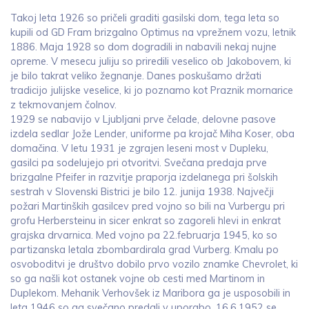
Takoj leta 1926 so pričeli graditi gasilski dom, tega leta so
kupili od GD Fram brizgalno Optimus na vprežnem vozu, letnik
1886. Maja 1928 so dom dogradili in nabavili nekaj nujne
opreme. V mesecu juliju so priredili veselico ob Jakobovem, ki
je bilo takrat veliko žegnanje. Danes poskušamo držati
tradicijo julijske veselice, ki jo poznamo kot Praznik mornarice
z tekmovanjem čolnov.
1929 se nabavijo v Ljubljani prve čelade, delovne pasove
izdela sedlar Jože Lender, uniforme pa krojač Miha Koser, oba
domačina. V letu 1931 je zgrajen leseni most v Dupleku,
gasilci pa sodelujejo pri otvoritvi. Svečana predaja prve
brizgalne Pfeifer in razvitje praporja izdelanega pri šolskih
sestrah v Slovenski Bistrici je bilo 12. junija 1938. Največji
požari Martinških gasilcev pred vojno so bili na Vurbergu pri
grofu Herbersteinu in sicer enkrat so zagoreli hlevi in enkrat
grajska drvarnica. Med vojno pa 22.februarja 1945, ko so
partizanska letala zbombardirala grad Vurberg. Kmalu po
osvoboditvi je društvo dobilo prvo vozilo znamke Chevrolet, ki
so ga našli kot ostanek vojne ob cesti med Martinom in
Duplekom. Mehanik Verhovšek iz Maribora ga je usposobili in
leta 1946 so ga svečano predali v uporabo. 16.6.1952 se