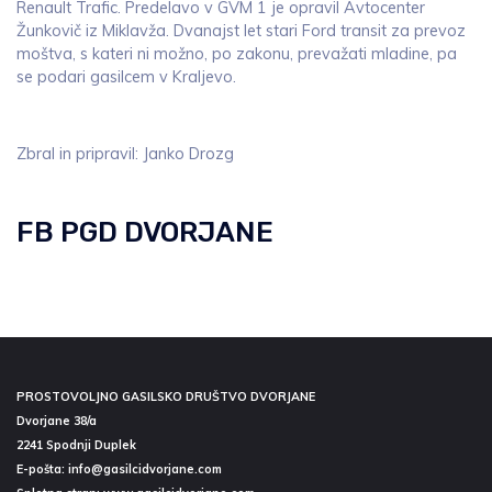
Renault Trafic. Predelavo v GVM 1 je opravil Avtocenter
Žunkovič iz Miklavža. Dvanajst let stari Ford transit za prevoz
moštva, s kateri ni možno, po zakonu, prevažati mladine, pa
se podari gasilcem v Kraljevo.
Zbral in pripravil: Janko Drozg
FB PGD DVORJANE
PROSTOVOLJNO GASILSKO DRUŠTVO DVORJANE
Dvorjane 38/a
2241 Spodnji Duplek
E-pošta:
info@gasilcidvorjane.com