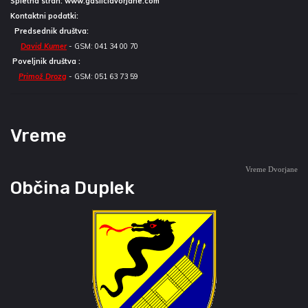
Spletna stran:
www.gasilcidvorjane.com
Kontaktni podatki:
Predsednik društva:
David Kumer
- GSM: 041 34 00 70
Poveljnik društva :
Primož Drozg
- GSM: 051 63 73 59
Vreme
Vreme Dvorjane
Občina Duplek