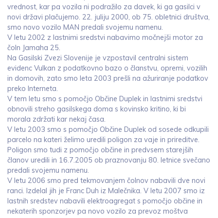
vrednost, kar pa vozila ni podražilo za davek, ki ga gasilci v
novi državi plačujemo. 22. juliju 2000, ob 75. obletnici društva,
smo novo vozilo MAN predali svojemu namenu.
V letu 2002 z lastnimi sredstvi nabavimo močnejši motor za
čoln Jamaha 25.
Na Gasilski Zvezi Slovenije je vzpostavil centralni sistem
evidenc Vulkan z podatkovno bazo o članstvu, opremi, vozilih
in domovih, zato smo leta 2003 prešli na ažuriranje podatkov
preko Interneta.
V tem letu smo s pomočjo Občine Duplek in lastnimi sredstvi
obnovili streho gasilskega doma s kovinsko kritino, ki bi
morala zdržati kar nekaj časa.
V letu 2003 smo s pomočjo Občine Duplek od sosede odkupili
parcelo na kateri želimo uredili poligon za vaje in prireditve.
Poligon smo tudi z pomočjo občine in predvsem starejših
članov uredili in 16.7.2005 ob praznovanju 80. letnice svečano
predali svojemu namenu.
V letu 2006 smo pred tekmovanjem čolnov nabavili dve novi
ranci. Izdelal jih je Franc Duh iz Malečnika. V letu 2007 smo iz
lastnih sredstev nabavili elektroagregat s pomočjo občine in
nekaterih sponzorjev pa novo vozilo za prevoz moštva