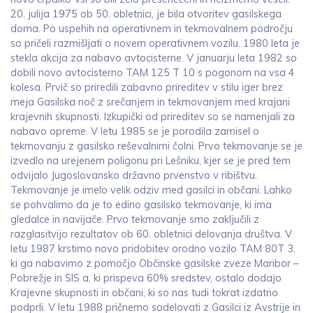
20. julija 1975 ob 50. obletnici, je bila otvoritev gasilskega
doma. Po uspehih na operativnem in tekmovalnem področju
so pričeli razmišljati o novem operativnem vozilu. 1980 leta je
stekla akcija za nabavo avtocisterne. V januarju leta 1982 so
dobili novo avtocisterno TAM 125 T 10 s pogonom na vsa 4
kolesa. Prvič so priredili zabavno prireditev v stilu iger brez
meja Gasilska noč z srečanjem in tekmovanjem med krajani
krajevnih skupnosti. Izkupički od prireditev so se namenjali za
nabavo opreme. V letu 1985 se je porodila zamisel o
tekmovanju z gasilsko reševalnimi čolni. Prvo tekmovanje se je
izvedlo na urejenem poligonu pri Lešniku, kjer se je pred tem
odvijalo Jugoslovansko državno prvenstvo v ribištvu.
Tekmovanje je imelo velik odziv med gasilci in občani. Lahko
se pohvalimo da je to edino gasilsko tekmovanje, ki ima
gledalce in navijače. Prvo tekmovanje smo zaključili z
razglasitvijo rezultatov ob 60. obletnici delovanja društva. V
letu 1987 krstimo novo pridobitev orodno vozilo TAM 80T 3,
ki ga nabavimo z pomočjo Občinske gasilske zveze Maribor –
Pobrežje in SIS a, ki prispeva 60% sredstev, ostalo dodajo
Krajevne skupnosti in občani, ki so nas tudi tokrat izdatno
podprli. V letu 1988 pričnemo sodelovati z Gasilci iz Avstrije in