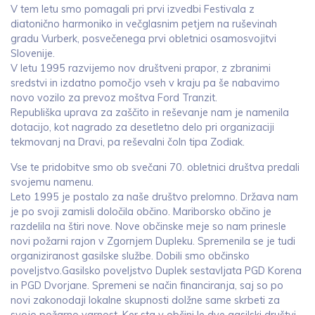
V tem letu smo pomagali pri prvi izvedbi Festivala z
diatonično harmoniko in večglasnim petjem na ruševinah
gradu Vurberk, posvečenega prvi obletnici osamosvojitvi
Slovenije.
V letu 1995 razvijemo nov društveni prapor, z zbranimi
sredstvi in izdatno pomočjo vseh v kraju pa še nabavimo
novo vozilo za prevoz moštva Ford Tranzit.
Republiška uprava za zaščito in reševanje nam je namenila
dotacijo, kot nagrado za desetletno delo pri organizaciji
tekmovanj na Dravi, pa reševalni čoln tipa Zodiak.
Vse te pridobitve smo ob svečani 70. obletnici društva predali
svojemu namenu.
Leto 1995 je postalo za naše društvo prelomno. Država nam
je po svoji zamisli določila občino. Mariborsko občino je
razdelila na štiri nove. Nove občinske meje so nam prinesle
novi požarni rajon v Zgornjem Dupleku. Spremenila se je tudi
organiziranost gasilske službe. Dobili smo občinsko
poveljstvo.Gasilsko poveljstvo Duplek sestavljata PGD Korena
in PGD Dvorjane. Spremeni se način financiranja, saj so po
novi zakonodaji lokalne skupnosti dolžne same skrbeti za
svojo požarno varnost. Ker sta v občini le dve gasilski društvi,