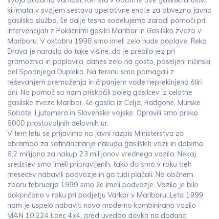
ki imata v svojem sestavu operativne enote za obvezno javno
gasilsko službo, še dalje tesno sodelujemo zaradi pomoči pri
intervencijah z Poklicnimi gasilci Maribor in Gasilsko zvezo v
Mariboru. V oktobru 1998 smo imeli zelo hude poplave. Reka
Drava je narasla do take višine, da je prebila jez pri
gramoznici in poplavila, danes zelo na gosto, poseljeni nižinski
del Spodnjega Dupleka. Na terenu smo pomagali z
reševanjem premoženja in črpanjem vode neprekinjeno štiri
dni. Na pomoč so nam priskočili poleg gasilcev iz celotne
gasilske zveze Maribor, še gasilci iz Celja, Radgone, Murske
Sobote, Ljutomera in Slovenske vojske. Opravili smo preko
8000 prostovoljnih delovnih ur.
V tem letu se prijavimo na javni razpis Ministerstva za
obrambo za sofinanciranje nakupa gasilskih vozil in dobimo
6,2 milijona za nakup 23 milijonov vrednega vozila. Nekaj
sredstev smo imeli pripravljenih, tako da smo v roku treh
mesecev nabavili podvozje in ga tudi plačali. Na občnem
zboru februarja 1999 smo že imeli podvozje. Vozilo je bilo
dokončano v roku pri podjetju Varkar v Mariboru. Leta 1999
nam je uspelo nabaviti novo moderno kombinirano vozilo
MAN 10.224 Laec 4x4, pred uvedbo davka na dodano