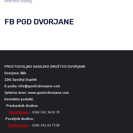
Martino Rataj.
FB PGD DVORJANE
PROSTOVOLJNO GASILSKO DRUŠTVO DVORJANE
Dvorjane 38/a
2241 Spodnji Duplek
E-pošta:
info@gasilcidvorjane.com
Spletna stran:
www.gasilcidvorjane.com
Kontaktni podatki:
Predsednik društva:
David Kumer
- GSM: 041 34 00 70
Poveljnik društva :
Primož Drozg
- GSM: 051 63 73 59